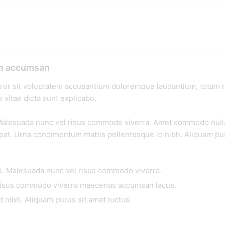
on accumsan
rror sit voluptatem accusantium doloremque laudantium, totam r
e vitae dicta sunt explicabo.
 Malesuada nunc vel risus commodo viverra. Amet commodo nulla 
tpat. Urna condimentum mattis pellentesque id nibh. Aliquam pu
is. Malesuada nunc vel risus commodo viverra.
l risus commodo viverra maecenas accumsan lacus.
 nibh. Aliquam purus sit amet luctus.