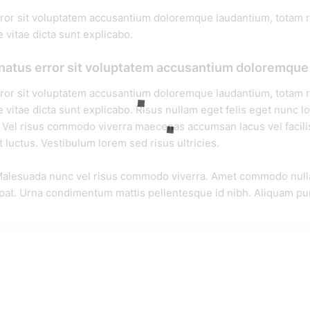
rror sit voluptatem accusantium doloremque laudantium, totam r
e vitae dicta sunt explicabo.
e natus error sit voluptatem accusantium doloremque
rror sit voluptatem accusantium doloremque laudantium, totam r
ae vitae dicta sunt explicabo. Risus nullam eget felis eget nun
. Vel risus commodo viverra maecenas accumsan lacus vel facil
 luctus. Vestibulum lorem sed risus ultricies.
 Malesuada nunc vel risus commodo viverra. Amet commodo nulla 
pat. Urna condimentum mattis pellentesque id nibh. Aliquam pur