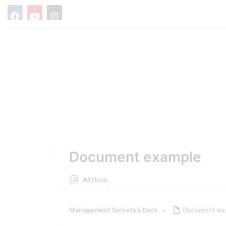
Document example
All Docs
Management Secrets’s Docs
▸
Document ex