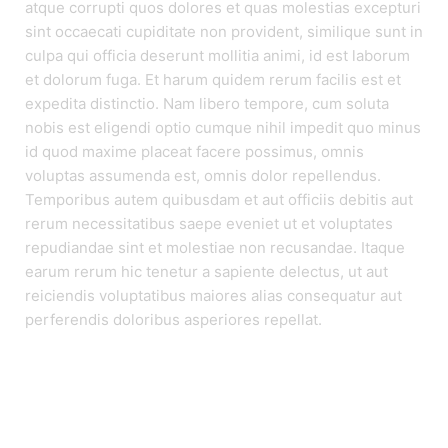
atque corrupti quos dolores et quas molestias excepturi
sint occaecati cupiditate non provident, similique sunt in
culpa qui officia deserunt mollitia animi, id est laborum
et dolorum fuga. Et harum quidem rerum facilis est et
expedita distinctio. Nam libero tempore, cum soluta
nobis est eligendi optio cumque nihil impedit quo minus
id quod maxime placeat facere possimus, omnis
voluptas assumenda est, omnis dolor repellendus.
Temporibus autem quibusdam et aut officiis debitis aut
rerum necessitatibus saepe eveniet ut et voluptates
repudiandae sint et molestiae non recusandae. Itaque
earum rerum hic tenetur a sapiente delectus, ut aut
reiciendis voluptatibus maiores alias consequatur aut
perferendis doloribus asperiores repellat.