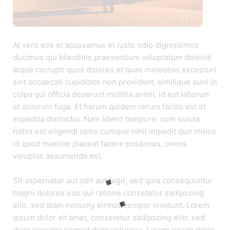
At vero eos et accusamus et iusto odio dignissimos
ducimus qui blanditiis praesentium voluptatum deleniti
atque corrupti quos dolores et quas molestias excepturi
sint occaecati cupiditate non provident, similique sunt in
culpa qui officia deserunt mollitia animi, id est laborum
et dolorum fuga. Et harum quidem rerum facilis est et
expedita distinctio. Nam libero tempore, cum soluta
nobis est eligendi optio cumque nihil impedit quo minus
id quod maxime placeat facere possimus, omnis
voluptas assumenda est.
Sit aspernatur aut odit aut fugit, sed quia consequuntur
magni dolores eos qui ratione consetetur sadipscing
elitr, sed diam nonumy eirmod tempor invidunt. Lorem
ipsum dolor sit amet, consetetur sadipscing elitr, sed
diam nonumy eirmod diam voluptua. Lorem ipsum dolor