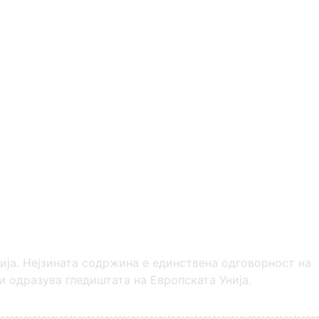
ија. Нејзината содржина е единствена одговорност на
ги одразува гледиштата на Европската Унија.