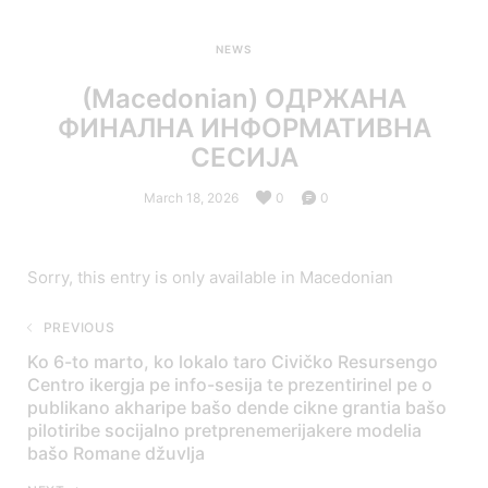
NEWS
(Macedonian) ОДРЖАНА
ФИНАЛНА ИНФОРМАТИВНА
СЕСИЈА
March 18, 2026
0
0
Sorry, this entry is only available in
Macedonian
PREVIOUS
Ko 6-to marto, ko lokalo taro Civičko Resursengo
Centro ikergja pe info-sesija te prezentirinel pe o
publikano akharipe bašo dende cikne grantia bašo
pilotiribe socijalno pretprenemerijakere modelia
bašo Romane džuvlja